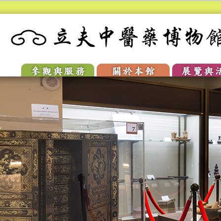
參訪與服務
關於本館
展覽與
開放時間
校史
常設展
交通與停車
本館簡介
當期特
聯絡我們
人物典藏
展演回
開放時間
校史
常設展
VR環景
交通與停車
本館簡介
當期特
聯絡我們
人物典藏
展演回
VR環景