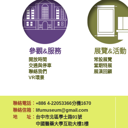
參觀&服務
展覽&活動
開放時間
常設展覽
交通與停車
當期特展
聯絡我們
展演回顧
VR環景
聯絡電話：
+886 4-22053366分機1670
聯絡信箱：
lifumuseum@gmail.com
地 址：
台中市北區學士路91號
中國醫藥大學互助大樓1樓