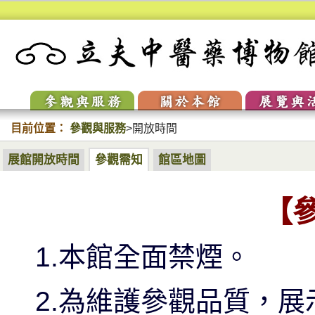
參訪與服務
關於本館
展覽與
開放時間
校史
常設展
交通與停車
本館簡介
當期特
聯絡我們
人物典藏
展演回
目前位置：
參觀與服務
>
開放時間
開放時間
校史
常設展
VR環景
展館開放時間
參觀需知
館區地圖
交通與停車
本館簡介
當期特
聯絡我們
人物典藏
展演回
【
VR環景
1.本館全面禁煙。
2.為維護參觀品質，