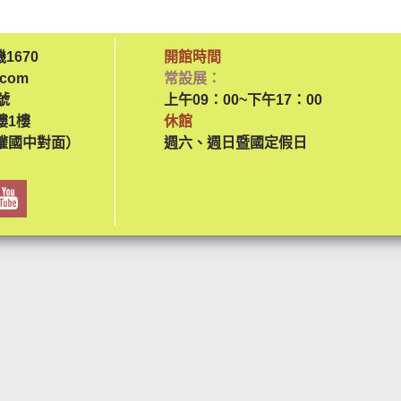
機1670
開館時間
.com
常設展：
號
上午09：00~下午17：00
樓1樓
休館
權國中對面）
週六、週日暨國定假日