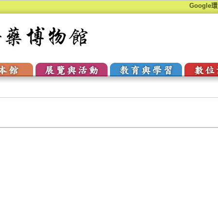
Google
本館
展覽與活動
教育與學習
數位
史
常設展覽
歷代醫家
數
館簡介
當期特展
重要典籍
數
物典藏
展演回顧
針灸銅人
網
史
常設展覽
歷代醫家
數
館簡介
當期特展
重要典籍
數
物典藏
展演回顧
針灸銅人
網