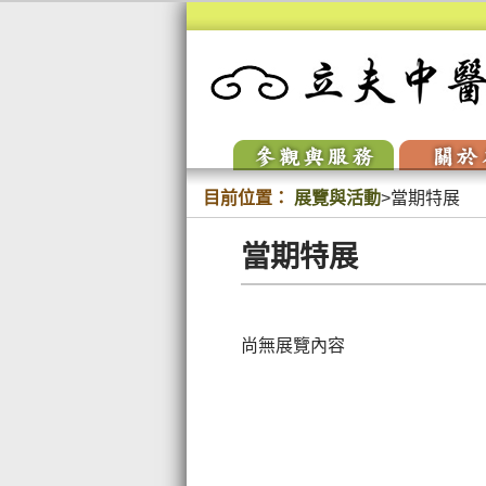
參訪與服務
關於
開放時間
校
交通與停車
本
聯絡我們
人
目前位置：
展覽與活動
>
當期特展
開放時間
校
VR環景
當期特展
交通與停車
本
聯絡我們
人
尚無展覽內容
VR環景