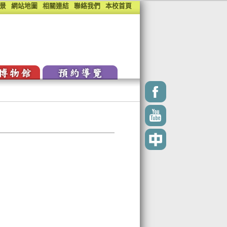
環景
網站地圖
相關連結
聯絡我們
本校首頁
博物館
預約導覽
位典藏
預約導覽需知
位學習
路展覽
位典藏
預約導覽需知
位學習
-歡迎蒞臨中展家
路展覽
登入