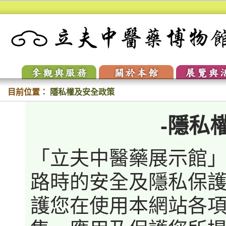
參訪與服務
關於本館
展覽與
開放時間
校史
常設展
交通與停車
本館簡介
當期特
聯絡我們
人物典藏
展演回
目前位置：
隱私權及安全政策
開放時間
校史
常設展
VR環景
交通與停車
本館簡介
-隱私
當期特
聯絡我們
人物典藏
展演回
「立夫中醫藥展示館
VR環景
路時的安全及隱私保
護您在使用本網站各