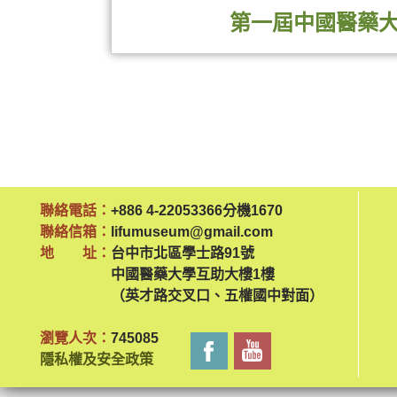
第一屆中國醫藥
第一屆中國醫藥大學中醫藥書法比賽展實施
聯絡電話：
+886 4-22053366分機1670
聯絡信箱：
lifumuseum@gmail.com
一、宗旨
地 址：
台中市北區學士路91號
中國醫藥大學互助大樓1樓
發揚中醫藥文化，讓大眾認識中醫藥與書法
（英才路交叉口、五權國中對面）
史。
瀏覽人次：
745085
隱私權及安全政策