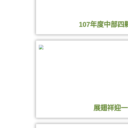
"真誠奉獻"新書發表
本屆得獎作品主題廣泛，展現參賽者對中醫
對於中醫藥知識的關懷面向。立夫中醫藥博
107年度中部
為著名書法名家，本館藏有多幅立夫先生真
品互相輝映。立夫中醫藥博物館誠摯邀請大
一屆中國醫藥大學全國中醫藥書法比賽展展覽期
展翅祥迎一