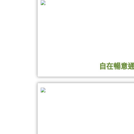
在二十八宿中，朱雀是南方七宿（井、鬼、
神。南方七宿井、鬼、柳、星、張、翼、軫
祛邪、避災、祈福的作用，是吉祥的象徵。
...
自在暢意