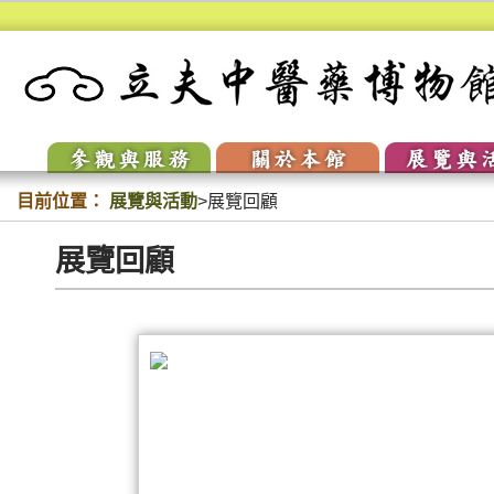
參訪與服務
關於本館
展覽與
開放時間
校史
常設展
交通與停車
本館簡介
當期特
聯絡我們
人物典藏
展演回
目前位置：
展覽與活動
>
展覽回顧
開放時間
校史
常設展
VR環景
展覽回顧
交通與停車
本館簡介
當期特
聯絡我們
人物典藏
展演回
VR環景