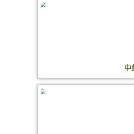
當全球瘟疫大爆發 中醫藥典已搶
它究竟如何辦到？
中國醫藥大學盛大舉行
「臺灣中醫藥發展史常設展」暨
中
史無前例揭開台灣近400年中醫