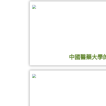
好處多多呢！
且不只枸杞子，枸杞全株從頭到腳都能食用
中國醫藥大學立夫中醫藥博物館為發揚中醫
開幕茶會：11/12(二)10:30-12:00
醫藥與書法的淵源，欣賞傳統書法文化的藝
屆時備有特色茶點，邀請各位蒞臨、共襄盛
前中醫學院院長，立夫中醫藥博物館館長高
術與中醫藥學結合，欣賞傳統書法文化的藝
中國醫藥大學
枸杞藥膳活動：(免費)
中醫典籍或中醫相關論述為書寫內容，展出
11/22(五)9:30-11:30「紅色寶石‧生
藥知識為作品作闡釋解說，讓大眾透過優美
https://www.beclass.com/rid=23417805d
第一屆中國醫藥大學全國中醫藥書法比賽徵
這次要煮"枸杞仙草雞"，轉涼的日子裡，很
總數為452件，共有54件作品於社會組、
<中國醫藥大學的蛻變>
書寫內容涵蓋了諸多中醫藥經典古籍，如《
做人家做不到的事 想人家想不到
《備急千
金
要方》等經典名著，歷代文人歌
李文華校長榮退特展