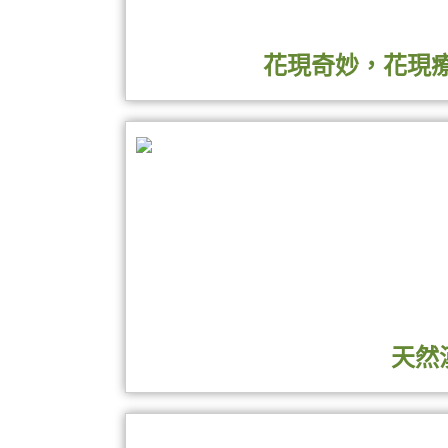
花現奇妙，花現療
展覽期間<周末>於立夫中醫藥展
【親子花艸樂手創活動】
由專業手創老師教您如何製作乳
【華陀看經絡--經絡諮詢區】
由專業醫師親自為您解答健康問題，時間為
天然