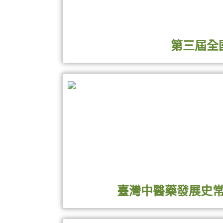
第三屆全
立夫中醫藥博物館舉辦「第三屆中國醫藥大
藥典籍、中醫藥相關詩詞內容，結合書法與
院中醫部各科主任、主治醫師就得獎作品之
歷史文化。
臺灣中醫藥發展史